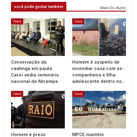
você pode gostar também
Mais Do Autor
Ceará
Ceará
Conservação da
Homem é suspeito de
caatinga em pauta:
incendiar casa com ex-
Cariri sedia seminário
companheira e filha
nacional da Abrampa
adolescente dentro no…
Ceará
Ceará
Homem é preso
MPCE mantém