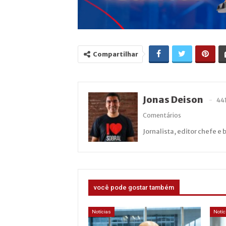
Compartilhar
Jonas Deison
44
Comentários
Jornalista, editor chefe e 
você pode gostar também
Notícias
Notíc