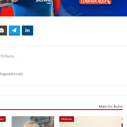
151 Posts
blogueiro raiz
Mais Do Autor
ias
Notícias