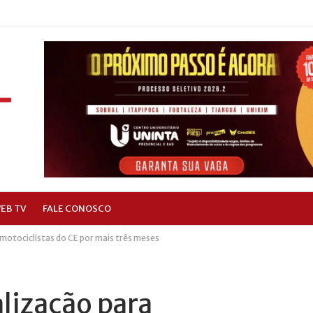
EB TV
FALE CONOSCO
 motociclistas do CE por mais três meses
alização para