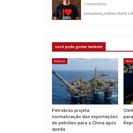
Comentários
Jornalista, editor chefe e 
você pode gostar também
Notícias
Notíc
Petrobras projeta
Clei
normalização das exportações
para
de petróleo para a China após
Repu
queda