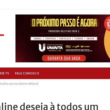
EB TV
FALE CONOSCO
à todos um excelente #Natal
line deseja à todos um