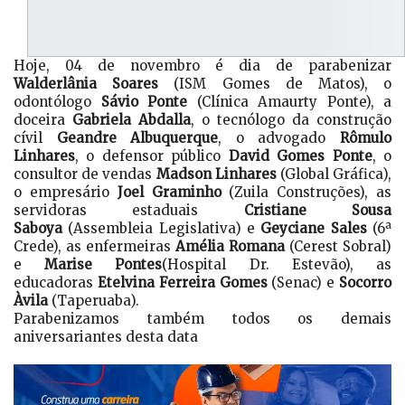
Hoje, 04 de novembro é dia de parabenizar
Walderlânia Soares
(ISM Gomes de Matos), o
odontólogo
Sávio Ponte
(Clínica Amaurty Ponte), a
doceira
Gabriela Abdalla
, o tecnólogo da construção
cívil
Geandre Albuquerque
, o advogado
Rômulo
Linhares
, o defensor público
David Gomes Ponte
, o
consultor de vendas
Madson Linhares
(Global Gráfica),
o empresário
Joel Graminho
(Zuila Construções), as
servidoras estaduais
Cristiane Sousa
Saboya
(Assembleia Legislativa) e
Geyciane Sales
(6ª
Crede), as enfermeiras
Amélia Romana
(Cerest Sobral)
e
Marise Pontes
(Hospital Dr. Estevão), as
educadoras
Etelvina Ferreira Gomes
(Senac) e
Socorro
Àvila
(Taperuaba).
Parabenizamos também todos os demais
aniversariantes desta data