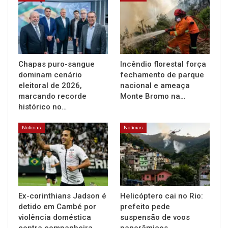
Chapas puro-sangue
Incêndio florestal força
dominam cenário
fechamento de parque
eleitoral de 2026,
nacional e ameaça
marcando recorde
Monte Bromo na…
histórico no…
Notícias
Notícias
Ex-corinthians Jadson é
Helicóptero cai no Rio:
detido em Cambé por
prefeito pede
violência doméstica
suspensão de voos
contra companheira
panorâmicos