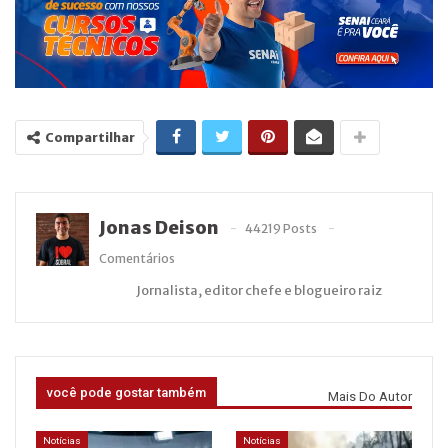
Compartilhar
Jonas Deison
44219 Posts
Comentários
Jornalista, editor chefe e blogueiro raiz
você pode gostar também
Mais Do Autor
Notícias
Notícias