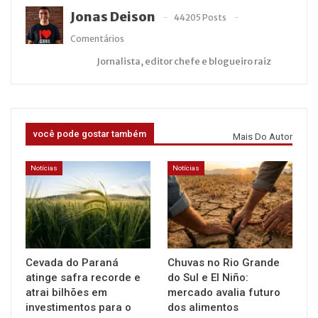
Jonas Deison
44205 Posts
Comentários
Jornalista, editor chefe e blogueiro raiz
você pode gostar também
Mais Do Autor
Notícias
Notícias
Cevada do Paraná
Chuvas no Rio Grande
atinge safra recorde e
do Sul e El Niño:
atrai bilhões em
mercado avalia futuro
investimentos para o
dos alimentos