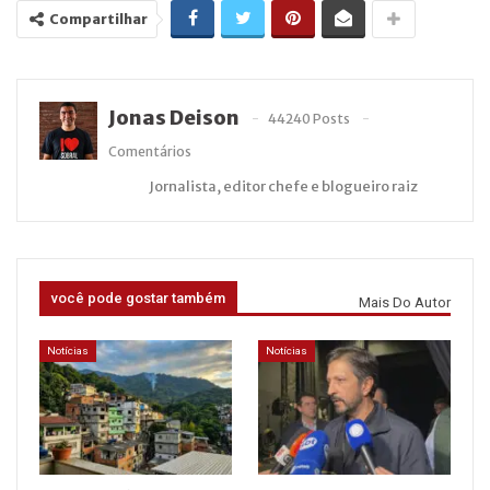
Compartilhar
Jonas Deison
44240 Posts
Comentários
Jornalista, editor chefe e blogueiro raiz
você pode gostar também
Mais Do Autor
Notícias
Notícias