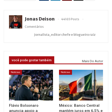
Jonas Deison
44165 Posts
Comentários
Jornalista, editor chefe e blogueiro raiz
você pode gostar também
Mais Do Autor
Notícias
Notícias
Flávio Bolsonaro
México: Banco Central
anuncia apoio a
mantém juros em 6,5% e