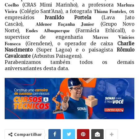
Coelho
Marluza
(CRAS Mimi Marinho), a professora
Vieira
Thiana Fonteles
(Colégio Sant’Ana), a fotografa
, os
empresários
Ivanildo Portela
(Lava Jato
Aldenor Façanha Junior
Cascão),
(Grupo Novo
Eudes Albuquerque
Norte),
(Farmácia Ethicall), o
Marcos Vinicios
supervisor de engenharia
Fonseca
(Grendene), o operador de caixa
Charlie
Nascimento
(Super Lagoa) e o paisagista
Rômulo
Cavalcante
(Arbustus Paisagens).
Parabenizamos também todos os demais
aniversariantes desta data.
Compartilhar