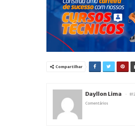
Compartilhar
Dayllon Lima
81
Comentários