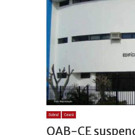
Sobral
Ceará
OAB-CE suspend