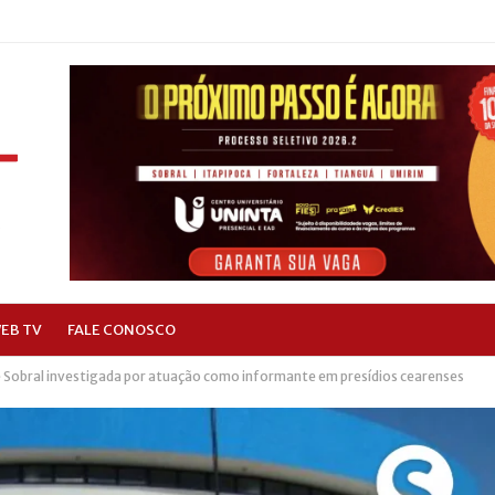
EB TV
FALE CONOSCO
obral investigada por atuação como informante em presídios cearenses