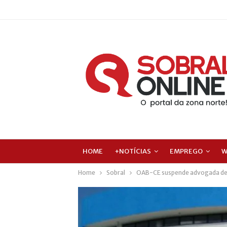
HOME
+NOTÍCIAS
EMPREGO
W
Home
Sobral
OAB-CE suspende advogada de S