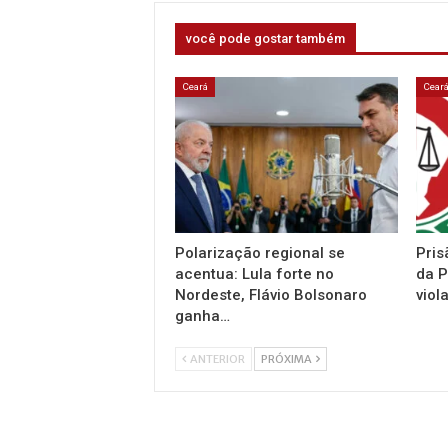
você pode gostar também
Ceará
Cear
Polarização regional se
Pris
acentua: Lula forte no
da P
Nordeste, Flávio Bolsonaro
viol
ganha…
ANTERIOR
PRÓXIMA