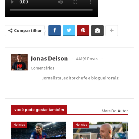
Compartilhar
Jonas Deison
44191 Posts
Comentários
Jornalista, editor chefe e blogueiro raiz
você pode gostar também
Mais Do Autor
Notícias
Notícias