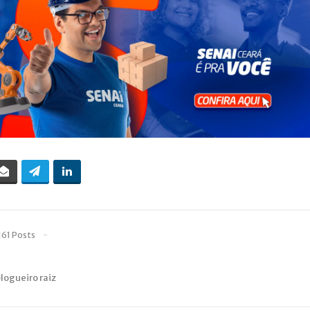
161 Posts
blogueiro raiz