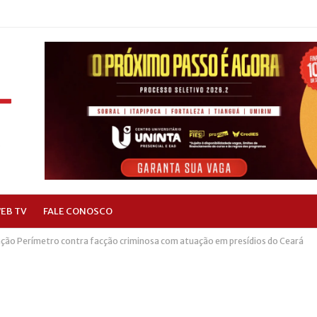
EB TV
FALE CONOSCO
ão Perímetro contra facção criminosa com atuação em presídios do Ceará