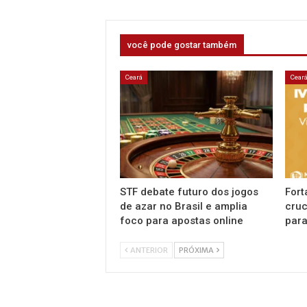
você pode gostar também
Ceará
Cear
STF debate futuro dos jogos
Fort
de azar no Brasil e amplia
cruc
foco para apostas online
para
ANTERIOR
PRÓXIMA