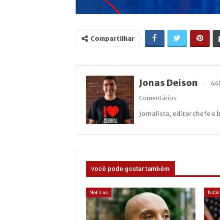
Compartilhar
Jonas Deison
44
Comentários
Jornalista, editor chefe e 
você pode gostar também
Notícias
Notíc