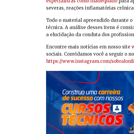
especialistas como inadequado
para a
severas, reações inflamatórias crônica
Todo o material apreendido durante o
técnica. A análise desses itens é con
a elucidação da conduta dos profissio
Encontre mais notícias em nosso site
w
sociais. Convidamos você a seguir o nos
https://www.instagram.com/sobralonli