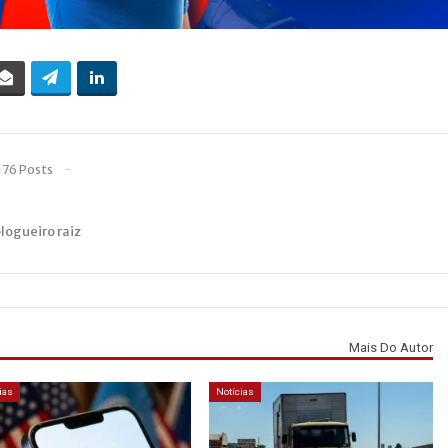
176 Posts
blogueiro raiz
Mais Do Autor
ias
Notícias