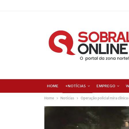
HOME
+NOTÍCIAS
EMPREGO
W
Home
Notícias
Operação policial mira clínic