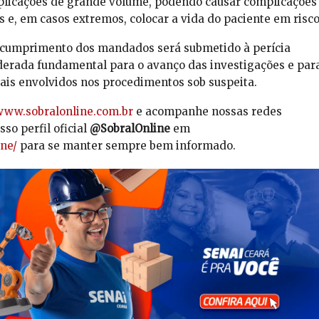
plicações de grande volume, podendo causar complicações
s e, em casos extremos, colocar a vida do paciente em risco
 cumprimento dos mandados será submetido à perícia
siderada fundamental para o avanço das investigações e par
nais envolvidos nos procedimentos sob suspeita.
ww.sobralonline.com.br
e acompanhe nossas redes
so perfil oficial
@SobralOnline
em
ne/
para se manter sempre bem informado.