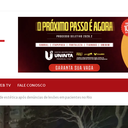
EB TV
FALE CONOSCO
a de estética após denúncias de lesões em pacientes no Rio