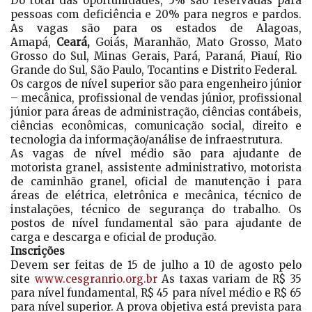
Do total das oportunidades, 5% são reservadas para
pessoas com deficiência e 20% para negros e pardos.
As vagas são para os estados de Alagoas,
Amapá,
Ceará,
Goiás, Maranhão, Mato Grosso, Mato
Grosso do Sul, Minas Gerais, Pará, Paraná, Piauí, Rio
Grande do Sul, São Paulo, Tocantins e Distrito Federal.
Os cargos de nível superior são para engenheiro júnior
– mecânica, profissional de vendas júnior, profissional
júnior para áreas de administração, ciências contábeis,
ciências econômicas, comunicação social, direito e
tecnologia da informação/análise de infraestrutura.
As vagas de nível médio são para ajudante de
motorista granel, assistente administrativo, motorista
de caminhão granel, oficial de manutenção i para
áreas de elétrica, eletrônica e mecânica, técnico de
instalações, técnico de segurança do trabalho. Os
postos de nível fundamental são para ajudante de
carga e descarga e oficial de produção.
Inscrições
Devem ser feitas de 15 de julho a 10 de agosto pelo
site
www.cesgranrio.org.br
As taxas variam de R$ 35
para nível fundamental, R$ 45 para nível médio e R$ 65
para nível superior. A prova objetiva está prevista para