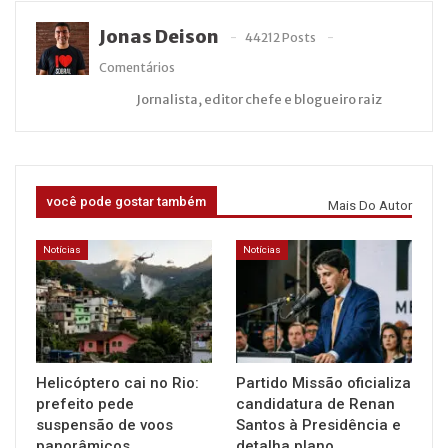
Jonas Deison
44212 Posts
Comentários
Jornalista, editor chefe e blogueiro raiz
você pode gostar também
Mais Do Autor
Notícias
Notícias
Helicóptero cai no Rio:
Partido Missão oficializa
prefeito pede
candidatura de Renan
suspensão de voos
Santos à Presidência e
panorâmicos
detalha plano…