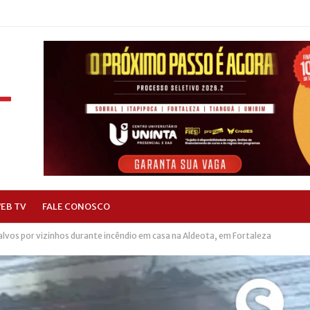
EB TV
FALE CONOSCO
salvos por vizinhos durante incêndio em casa na Aldeota, em Fortaleza