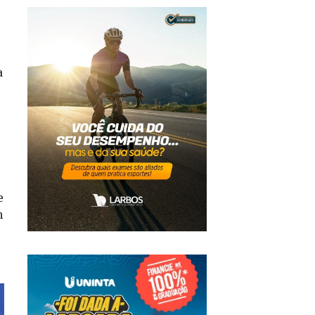
a
e
m