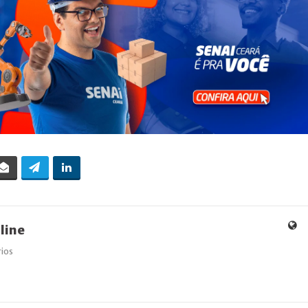
line
ios