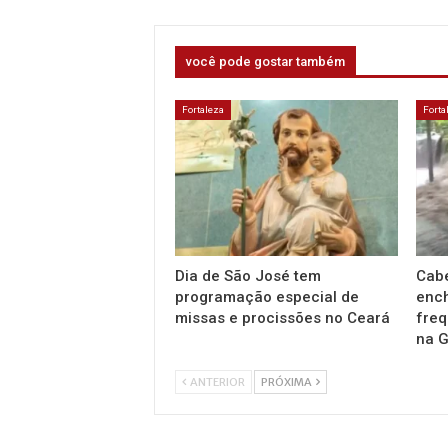
você pode gostar também
Fortaleza
Forta
Dia de São José tem
Cab
programação especial de
ench
missas e procissões no Ceará
freq
na 
ANTERIOR
PRÓXIMA