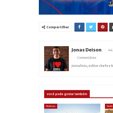
Compartilhar
Jonas Deison
44
Comentários
Jornalista, editor chefe e 
você pode gostar também
Notícias
Notíc