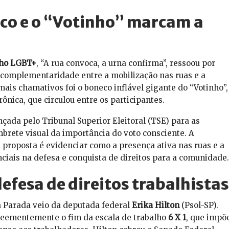
co e o “Votinho” marcam a
lho LGBT+
, “A rua convoca, a urna confirma”, ressoou por
a complementaridade entre a mobilização nas ruas e a
ais chamativos foi o boneco inflável gigante do “Votinho”,
ônica, que circulou entre os participantes.
nçada pelo Tribunal Superior Eleitoral (TSE) para as
brete visual da importância do voto consciente. A
 proposta é evidenciar como a presença ativa nas ruas e a
enciais na defesa e conquista de direitos para a comunidade.
defesa de direitos trabalhistas
 Parada veio da deputada federal
Erika Hilton
(Psol-SP).
veementemente o fim da escala de trabalho
6 X 1
, que impõ