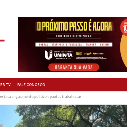
EB TV
FALE CONOSCO
staca engajamento político e pautas trabalhistas