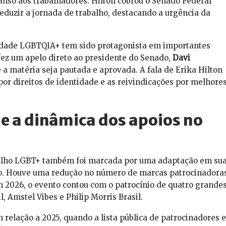
anso aos trabalhadores. Hilton cobrou o Senado Federal
eduzir a jornada de trabalho, destacando a urgência da
idade LGBTQIA+ tem sido protagonista em importantes
 fez um apelo direto ao presidente do Senado,
Davi
 a matéria seja pautada e aprovada. A fala de Erika Hilton
 por direitos de identidade e as reivindicações por melhore
e a dinâmica dos apoios no
gulho LGBT+ também foi marcada por uma adaptação em su
do. Houve uma redução no número de marcas patrocinadora
 2026, o evento contou com o patrocínio de quatro grande
, Amstel Vibes e Philip Morris Brasil.
elação a 2025, quando a lista pública de patrocinadores e