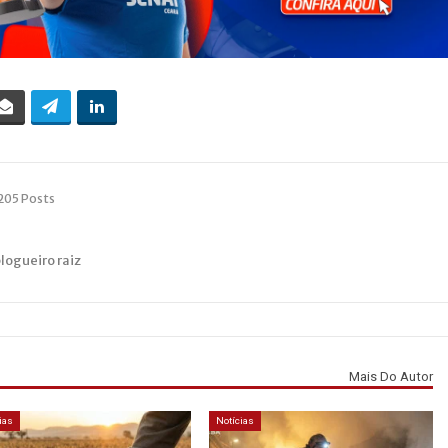
205 Posts
blogueiro raiz
Mais Do Autor
ias
Notícias