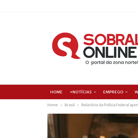
HOME
+NOTÍCIAS
EMPREGO
W
Home
Brasil
Relatório da Polícia Federal ap