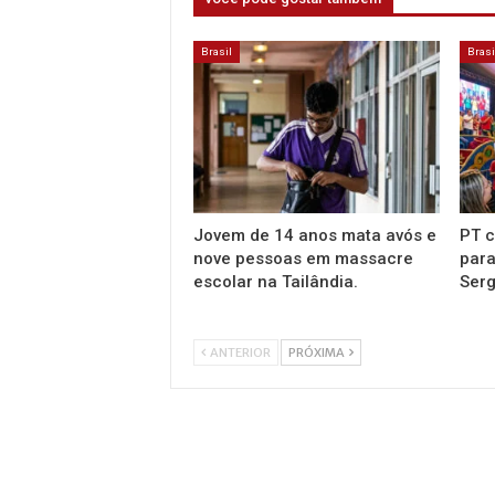
Brasil
Brasi
Jovem de 14 anos mata avós e
PT c
nove pessoas em massacre
para
escolar na Tailândia.
Serg
ANTERIOR
PRÓXIMA