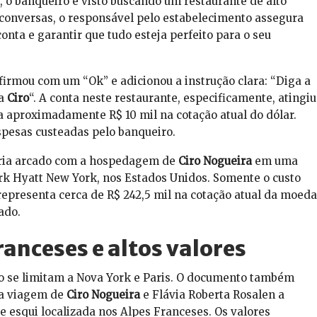
, o banqueiro é visto buscando um restaurante de alto
conversas, o responsável pelo estabelecimento assegura
onta e garantir que tudo esteja perfeito para o seu
firmou com um “Ok” e adicionou a instrução clara: “Diga a
ma
Ciro
“. A conta neste restaurante, especificamente, atingiu
e a aproximadamente R$ 10 mil na cotação atual do dólar.
pesas custeadas pelo banqueiro.
eria arcado com a hospedagem de
Ciro Nogueira
em uma
ark Hyatt New York, nos Estados Unidos. Somente o custo
 representa cerca de R$ 242,5 mil na cotação atual da moeda
ado.
anceses e altos valores
ão se limitam a Nova York e Paris. O documento também
ma viagem de
Ciro Nogueira
e Flávia Roberta Rosalen a
e esqui localizada nos Alpes Franceses. Os valores