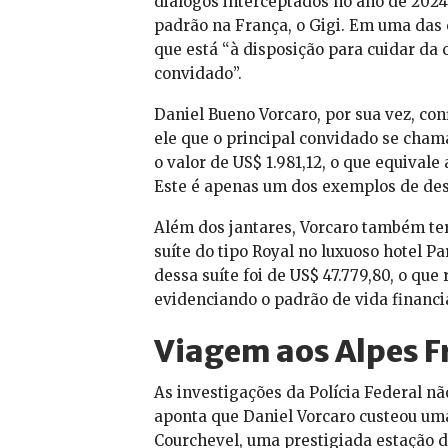
diálogos interceptados no ano de 2024
padrão na França, o Gigi. Em uma das 
que está “à disposição para cuidar da c
convidado”.
Daniel Bueno Vorcaro, por sua vez, con
ele que o principal convidado se cha
o valor de US$ 1.981,12, o que equival
Este é apenas um dos exemplos de des
Além dos jantares, Vorcaro também t
suíte do tipo Royal no luxuoso hotel P
dessa suíte foi de US$ 47.779,80, o que
evidenciando o padrão de vida financi
Viagem aos Alpes Fr
As investigações da Polícia Federal n
aponta que Daniel Vorcaro custeou u
Courchevel, uma prestigiada estação d