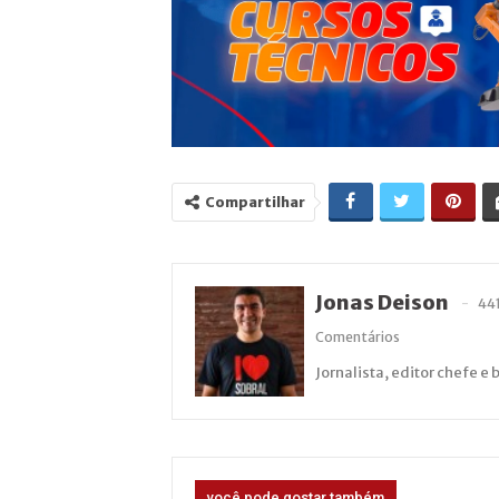
Compartilhar
Jonas Deison
44
Comentários
Jornalista, editor chefe e 
você pode gostar também