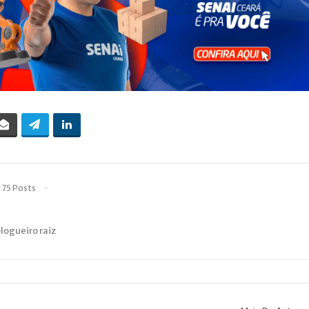
175 Posts
blogueiro raiz