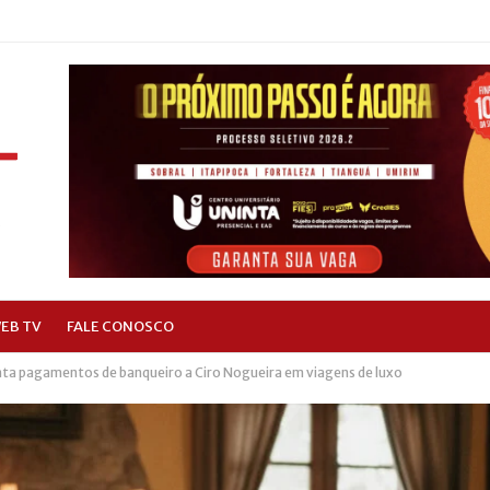
EB TV
FALE CONOSCO
onta pagamentos de banqueiro a Ciro Nogueira em viagens de luxo