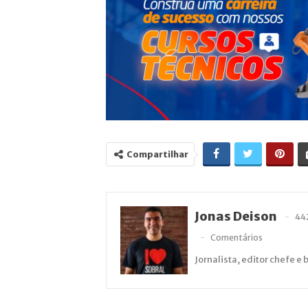
Compartilhar
Jonas Deison
44
Comentários
Jornalista, editor chefe e 