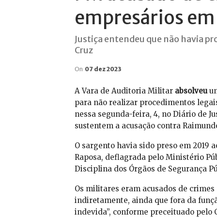
empresários em 
Justiça entendeu que não havia p
Cruz
On
07 dez 2023
A Vara de Auditoria Militar
absolveu
u
para não realizar procedimentos legai
nessa segunda-feira, 4, no Diário de Ju
sustentem a acusação contra Raimundo
O sargento havia sido preso em 2019 a
Raposa, deflagrada pelo Ministério Pú
Disciplina dos Órgãos de Segurança Pú
Os militares eram acusados de crimes c
indiretamente, ainda que fora da funç
indevida”, conforme preceituado pelo C