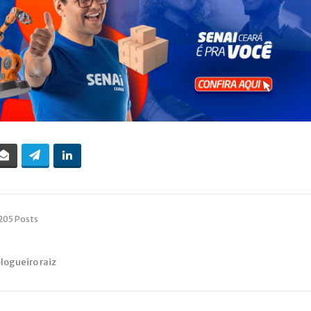
205 Posts
blogueiro raiz