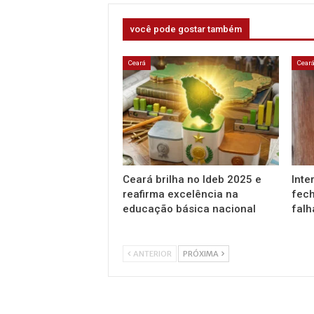
você pode gostar também
Ceará
Cear
Ceará brilha no Ideb 2025 e
Inte
reafirma excelência na
fech
educação básica nacional
falh
ANTERIOR
PRÓXIMA