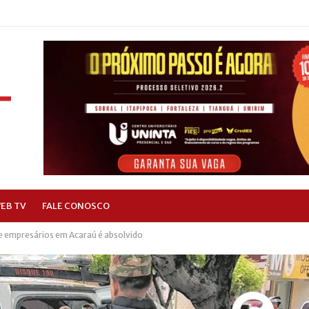
EB TV
FALE CONOSCO
de empresários em Acaraú é absolvido