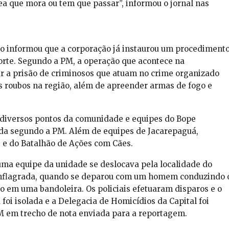
ea que mora ou tem que passar”, informou o jornal nas
io informou que a corporação já instaurou um procediment
orte. Segundo a PM, a operação que acontece na
ar a prisão de criminosos que atuam no crime organizado
s roubos na região, além de apreender armas de fogo e
m diversos pontos da comunidade e equipes do Bope
nda segundo a PM. Além de equipes de Jacarepaguá,
e e do Batalhão de Ações com Cães.
uma equipe da unidade se deslocava pela localidade do
onflagrada, quando se deparou com um homem conduzindo 
o em uma bandoleira. Os policiais efetuaram disparos e o
a foi isolada e a Delegacia de Homicídios da Capital foi
PM em trecho de nota enviada para a reportagem.