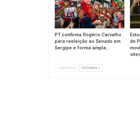
PT confirma Rogério Carvalho
Estu
para reeleição ao Senado em
do P
Sergipe e forma ampla…
mov
site
ANTERIOR
PRÓXIMA