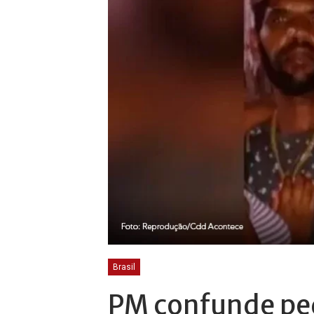
Brasil
PM confunde pe