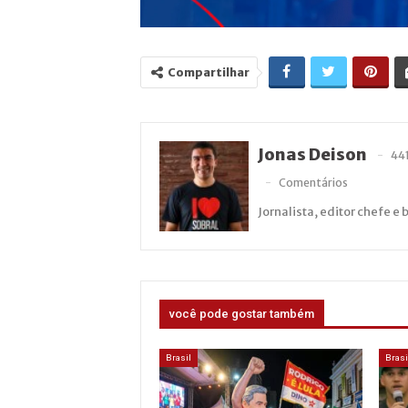
Compartilhar
Jonas Deison
44
Comentários
Jornalista, editor chefe e 
você pode gostar também
Brasil
Brasi