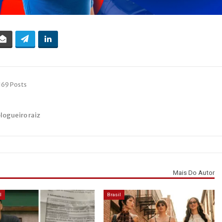
169 Posts
blogueiro raiz
Mais Do Autor
l
Brasil