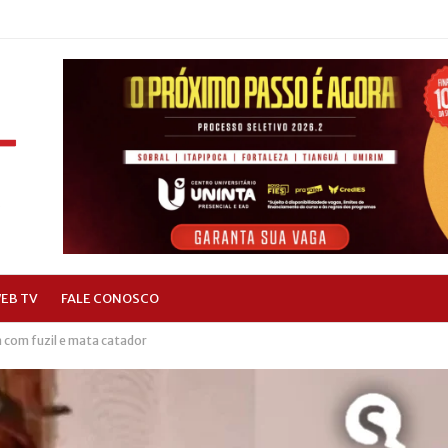
EB TV
FALE CONOSCO
com fuzil e mata catador