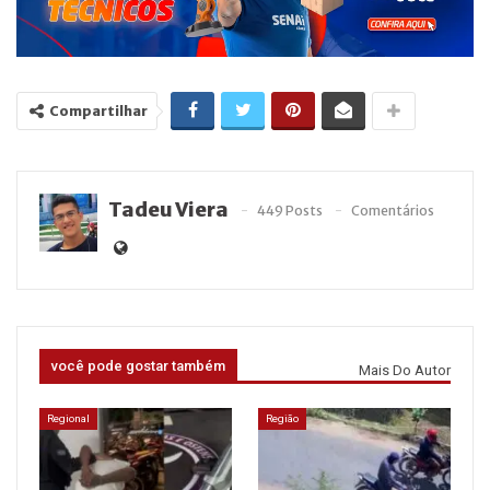
Compartilhar
Tadeu Viera
449 Posts
Comentários
você pode gostar também
Mais Do Autor
Regional
Região