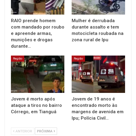
RAIO prende homem
Mulher é derrubada
com mandado por roubo
durante assalto e tem
e apreende armas,
motocicleta roubada na
munições e drogas
zona rural de Ipu
durante…
Região
Região
Jovem é morto após
Jovem de 19 anos é
ataque a tiros no bairro
encontrado morto às
Córrego, em Tianguá
margens de avenida em
Ipu; Polícia Civil…
ANTERIOR
PRÓXIMA