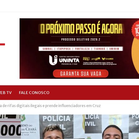
EB TV
FALE CONOSCO
a de rifas digitais ilegais e prende influenciadores em Cruz