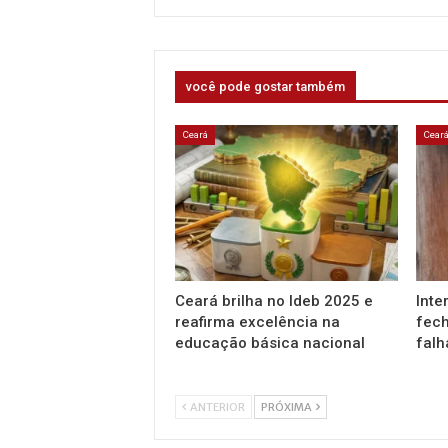
você pode gostar também
Ceará
Cear
Ceará brilha no Ideb 2025 e
Inte
reafirma excelência na
fech
educação básica nacional
falh
ANTERIOR
PRÓXIMA