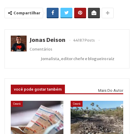
Compartilhar
Jonas Deison
44187 Posts
Comentários
Jornalista, editor chefe e blogueiro raiz
você pode gostar também
Mais Do Autor
Ceará
Ceará