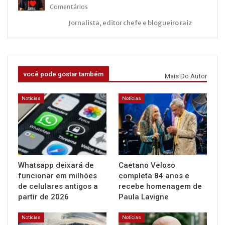
Comentários
Jornalista, editor chefe e blogueiro raiz
você pode gostar também
Mais Do Autor
Notícias
Notícias
Whatsapp deixará de
Caetano Veloso
funcionar em milhões
completa 84 anos e
de celulares antigos a
recebe homenagem de
partir de 2026
Paula Lavigne
Notícias
Notícias