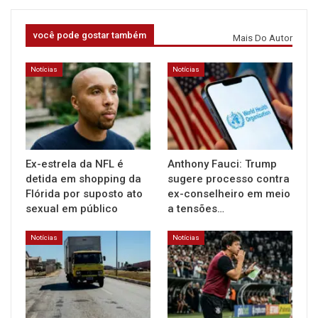
você pode gostar também
Mais Do Autor
Notícias
Notícias
Ex-estrela da NFL é
Anthony Fauci: Trump
detida em shopping da
sugere processo contra
Flórida por suposto ato
ex-conselheiro em meio
sexual em público
a tensões…
Notícias
Notícias