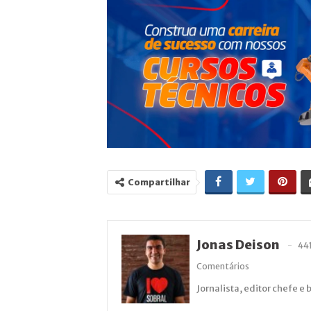
Compartilhar
Jonas Deison
44
Comentários
Jornalista, editor chefe e 