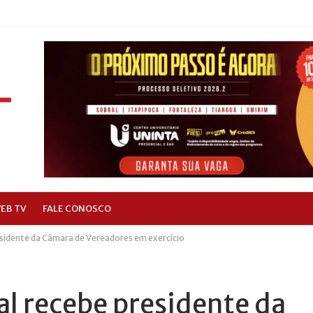
EB TV
FALE CONOSCO
esidente da Câmara de Vereadores em exercício
al recebe presidente da