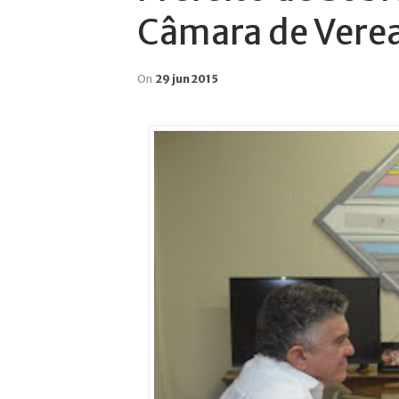
Câmara de Verea
On
29 jun 2015