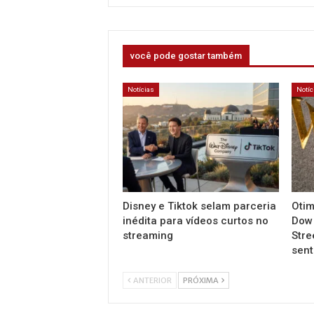
você pode gostar também
Notícias
Notíc
Disney e Tiktok selam parceria
Otim
inédita para vídeos curtos no
Dow 
streaming
Stre
sen
ANTERIOR
PRÓXIMA