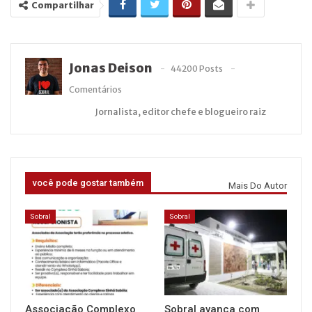
Compartilhar
Jonas Deison
44200 Posts
Comentários
Jornalista, editor chefe e blogueiro raiz
você pode gostar também
Mais Do Autor
Sobral
Sobral
Associação Complexo
Sobral avança com