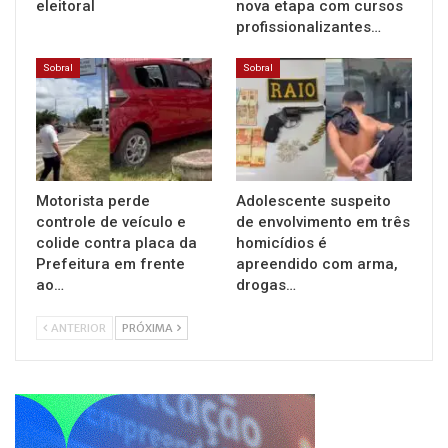
eleitoral
nova etapa com cursos
profissionalizantes…
Sobral
Sobral
Motorista perde
Adolescente suspeito
controle de veículo e
de envolvimento em três
colide contra placa da
homicídios é
Prefeitura em frente
apreendido com arma,
ao…
drogas…
ANTERIOR
PRÓXIMA