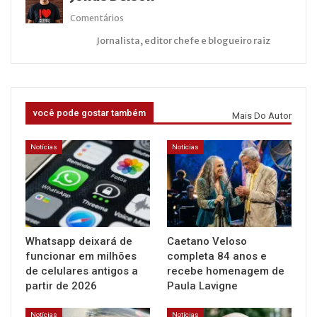
Comentários
Jornalista, editor chefe e blogueiro raiz
você pode gostar também
Mais Do Autor
Notícias
Notícias
Whatsapp deixará de
Caetano Veloso
funcionar em milhões
completa 84 anos e
de celulares antigos a
recebe homenagem de
partir de 2026
Paula Lavigne
Notícias
Notícias