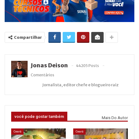
Compartilhar
Jonas Deison
44205 Posts
Comentários
Jornalista, editor chefe e blogueiro raiz
você pode gostar também
Mais Do Autor
Ceará
Ceará