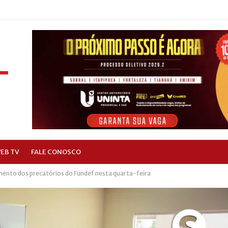
EB TV
FALE CONOSCO
nto dos precatórios do Fundef nesta quarta-feira