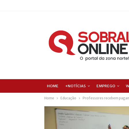
HOME
+NOTÍCIAS
EMPREGO
W
Home
Educação
Professores recebem pagame