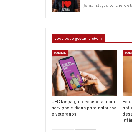
Jornalista, editor chefe e 
você pode gostar também
Educação
Educ
UFC lança guia essencial com
Estu
serviços e dicas para calouros
notu
e veteranos
dese
infâ