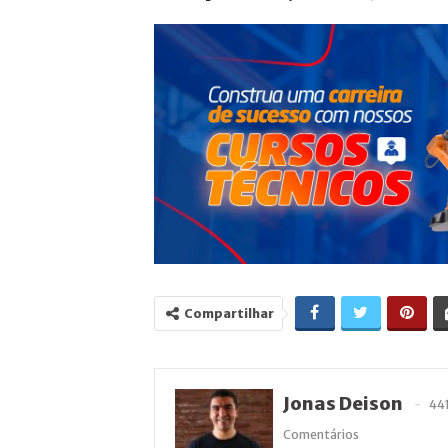
Compartilhar
Jonas Deison
44
Comentários