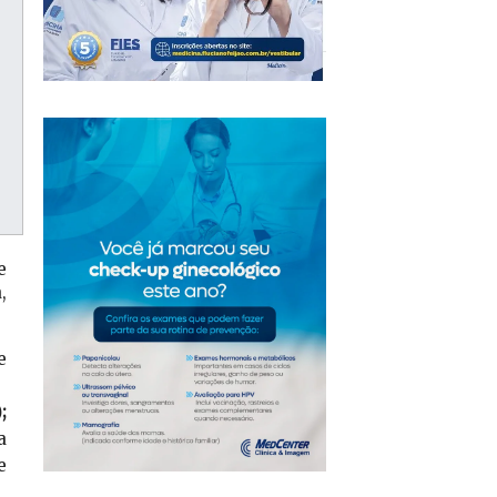
e
,
e
;
a
e