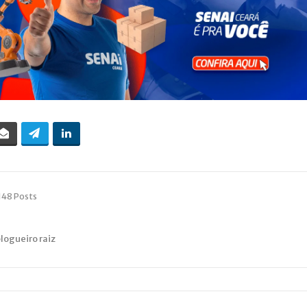
148 Posts
blogueiro raiz