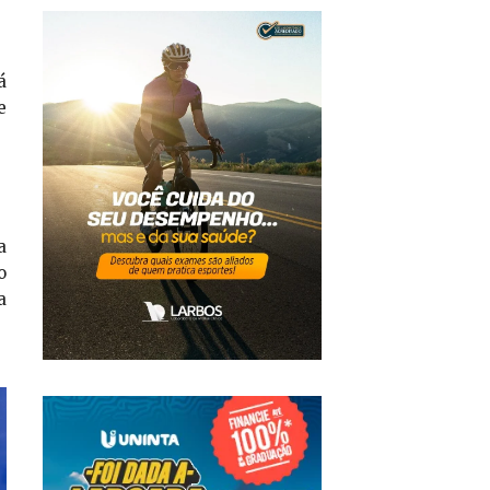
á
e
a
o
a