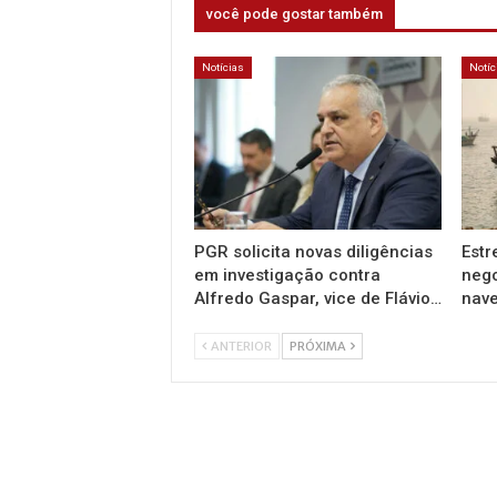
você pode gostar também
Notícias
Notíc
PGR solicita novas diligências
Estr
em investigação contra
nego
Alfredo Gaspar, vice de Flávio…
nav
ANTERIOR
PRÓXIMA