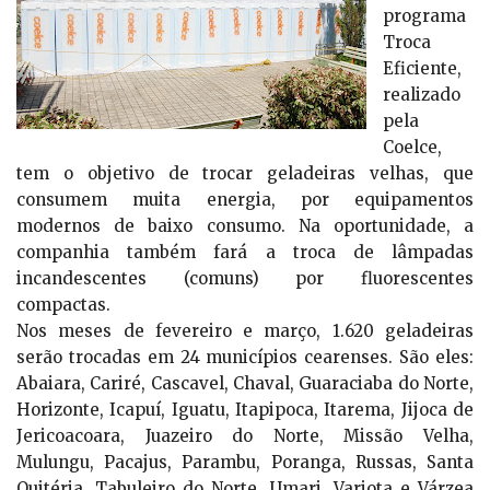
programa
Troca
Eficiente,
realizado
pela
Coelce,
tem o objetivo de trocar geladeiras velhas, que
consumem muita energia, por equipamentos
modernos de baixo consumo. Na oportunidade, a
companhia também fará a troca de lâmpadas
incandescentes (comuns) por fluorescentes
compactas.
Nos meses de fevereiro e março, 1.620 geladeiras
serão trocadas em 24 municípios cearenses. São eles:
Abaiara, Cariré, Cascavel, Chaval, Guaraciaba do Norte,
Horizonte, Icapuí, Iguatu, Itapipoca, Itarema, Jijoca de
Jericoacoara, Juazeiro do Norte, Missão Velha,
Mulungu, Pacajus, Parambu, Poranga, Russas, Santa
Quitéria, Tabuleiro do Norte, Umari, Varjota e Várzea