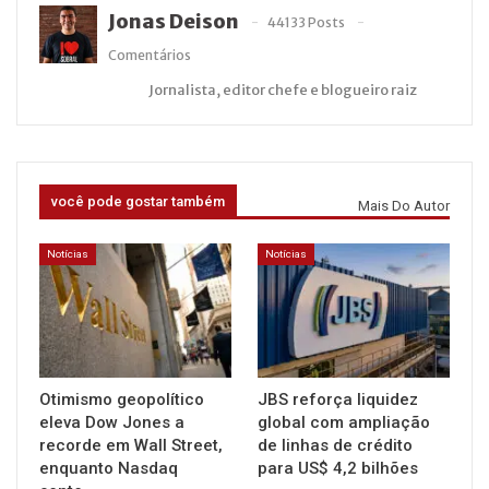
Jonas Deison
44133 Posts
Comentários
Jornalista, editor chefe e blogueiro raiz
você pode gostar também
Mais Do Autor
Notícias
Notícias
Otimismo geopolítico
JBS reforça liquidez
eleva Dow Jones a
global com ampliação
recorde em Wall Street,
de linhas de crédito
enquanto Nasdaq
para US$ 4,2 bilhões