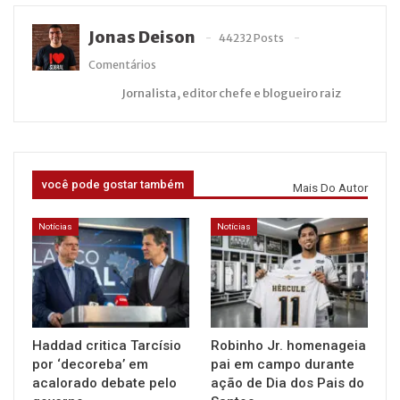
Jonas Deison
44232 Posts
Comentários
Jornalista, editor chefe e blogueiro raiz
você pode gostar também
Mais Do Autor
Notícias
Notícias
Haddad critica Tarcísio
Robinho Jr. homenageia
por ‘decoreba’ em
pai em campo durante
acalorado debate pelo
ação de Dia dos Pais do