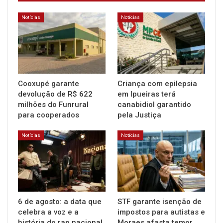
Notícias
Notícias
Cooxupé garante
Criança com epilepsia
devolução de R$ 622
em Ipueiras terá
milhões do Funrural
canabidiol garantido
para cooperados
pela Justiça
Notícias
Notícias
6 de agosto: a data que
STF garante isenção de
celebra a voz e a
impostos para autistas e
história do rap nacional
Moraes afasta temor