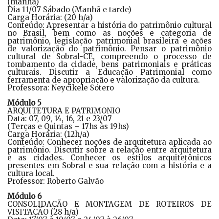
(manhã)
Dia 11/07 Sábado (Manhã e tarde)
Carga Horária: (20 h/a)
Conteúdo: Apresentar a história do patrimônio cultural
no Brasil, bem como as noções e categoria de
patrimônio, legislação patrimonial brasileira e ações
de valorização do patrimônio. Pensar o patrimônio
cultural de Sobral-CE, compreendo o processo de
tombamento da cidade, bens patrimoniais e práticas
culturais. Discutir a Educação Patrimonial como
ferramenta de apropriação e valorização da cultura.
Professora: Neycikele Sotero
Módulo 5
ARQUITETURA E PATRIMONIO
Data: 07, 09, 14, 16, 21 e 23/07
(Terças e Quintas – 17hs às 19hs)
Carga Horária: (12h/a)
Conteúdo: Conhecer noções de arquitetura aplicada ao
patrimônio. Discutir sobre a relação entre arquitetura
e as cidades. Conhecer os estilos arquitetônicos
presentes em Sobral e sua relação com a história e a
cultura local.
Professor: Roberto Galvão
Módulo 6
CONSOLIDAÇÃO E MONTAGEM DE ROTEIROS DE
VISITAÇÃO (28 h/a)