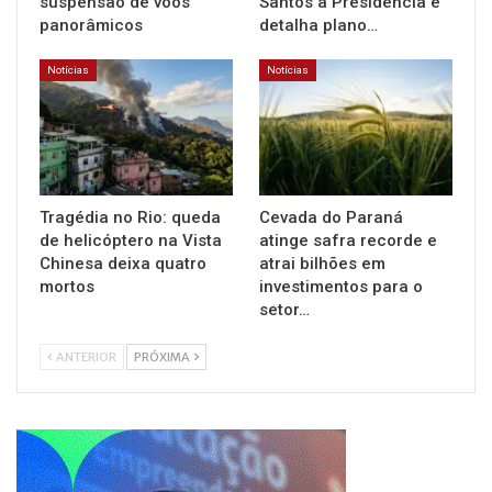
suspensão de voos
Santos à Presidência e
panorâmicos
detalha plano…
Notícias
Notícias
Tragédia no Rio: queda
Cevada do Paraná
de helicóptero na Vista
atinge safra recorde e
Chinesa deixa quatro
atrai bilhões em
mortos
investimentos para o
setor…
ANTERIOR
PRÓXIMA