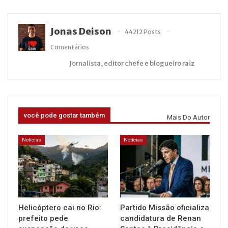
Jonas Deison
44212 Posts
Comentários
Jornalista, editor chefe e blogueiro raiz
você pode gostar também
Mais Do Autor
Notícias
Notícias
Helicóptero cai no Rio:
Partido Missão oficializa
prefeito pede
candidatura de Renan