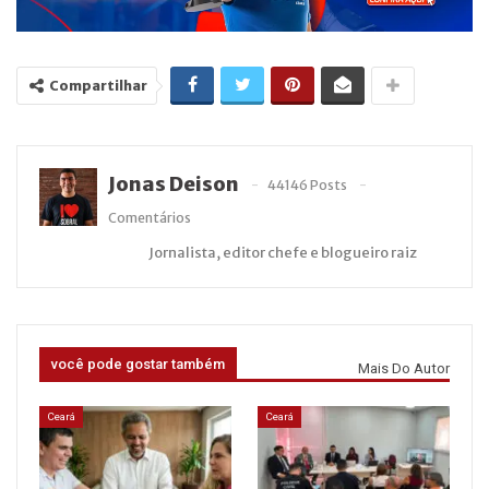
Compartilhar
Jonas Deison
44146 Posts
Comentários
Jornalista, editor chefe e blogueiro raiz
você pode gostar também
Mais Do Autor
Ceará
Ceará