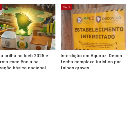
á
Ceará
á brilha no Ideb 2025 e
Interdição em Aquiraz: Decon
irma excelência na
fecha complexo turístico por
ação básica nacional
falhas graves