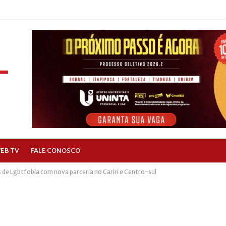
EB TV
FALE CONOSCO
 de Lgbtfobia com nova parceria no Cariri e Centro-sul