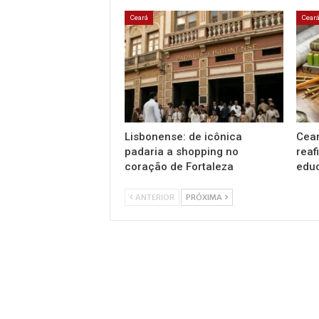
Ceará
Cear
Lisbonense: de icônica
Cear
padaria a shopping no
reaf
coração de Fortaleza
educ
ANTERIOR
PRÓXIMA