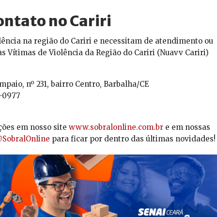
ontato no Cariri
lência na região do Cariri e necessitam de atendimento ou
s Vítimas de Violência da Região do Cariri (Nuavv Cariri)
paio, nº 231, bairro Centro, Barbalha/CE
2-0977
ções em nosso site
www.sobralonline.com.br
e em nossas
SobralOnline
para ficar por dentro das últimas novidades!