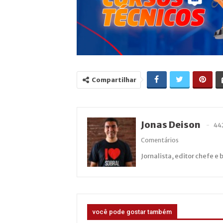
Compartilhar
Jonas Deison
44
Comentários
Jornalista, editor chefe e 
você pode gostar também