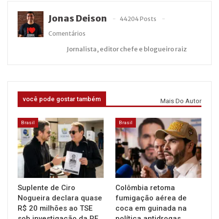
Jonas Deison
44204 Posts
Comentários
Jornalista, editor chefe e blogueiro raiz
você pode gostar também
Mais Do Autor
Brasil
Brasil
Suplente de Ciro
Colômbia retoma
Nogueira declara quase
fumigação aérea de
R$ 20 milhões ao TSE
coca em guinada na
sob investigação da PF
política antidrogas