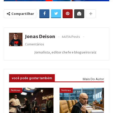
Compartilhar
Jonas Deison
44154 Posts
Comentários
Jornalista, editor chefe e blogueiro raiz
você pode gostar também
Mais Do Autor
Notícias
Notícias