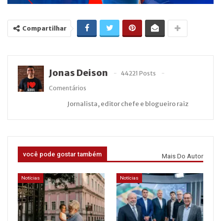
Compartilhar
Jonas Deison
44221 Posts
Comentários
Jornalista, editor chefe e blogueiro raiz
você pode gostar também
Mais Do Autor
Notícias
Notícias