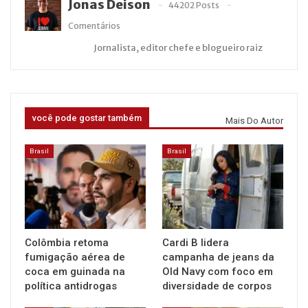
Jonas Deison
44202 Posts
Comentários
Jornalista, editor chefe e blogueiro raiz
você pode gostar também
Mais Do Autor
Brasil
Brasil
Colômbia retoma
Cardi B lidera
fumigação aérea de
campanha de jeans da
coca em guinada na
Old Navy com foco em
política antidrogas
diversidade de corpos