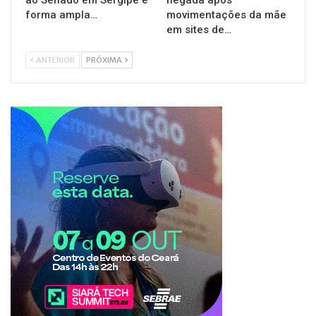
ao Senado em Sergipe e
negada após
forma ampla…
movimentações da mãe
em sites de…
ANTERIOR
PRÓXIMA