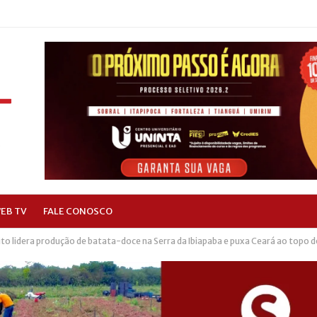
EB TV
FALE CONOSCO
to lidera produção de batata-doce na Serra da Ibiapaba e puxa Ceará ao topo d