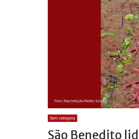
Sem categoria
São Benedito li