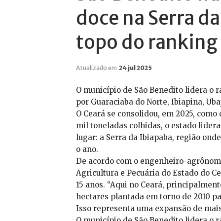
doce na Serra da
topo do ranking
Atualizado em
24 jul 2025
O município de São Benedito lidera o r
por Guaraciaba do Norte, Ibiapina, Uba
O Ceará se consolidou, em 2025, como 
mil toneladas colhidas, o estado lide
lugar: a Serra da Ibiapaba, região onde
o ano.
De acordo com o engenheiro-agrônomo 
Agricultura e Pecuária do Estado do C
15 anos. “Aqui no Ceará, principalmen
hectares plantada em torno de 2010 pa
Isso representa uma expansão de mais
O município de São Benedito lidera o r