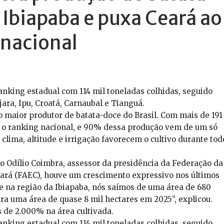
 Ibiapaba e puxa Ceará ao
 nacional
anking estadual com 114 mil toneladas colhidas, seguido
jara, Ipu, Croatá, Carnaubal e Tianguá.
o maior produtor de batata-doce do Brasil. Com mais de 191
ra o ranking nacional, e 90% dessa produção vem de um só
 clima, altitude e irrigação favorecem o cultivo durante tod
Odílio Coimbra, assessor da presidência da Federação da
eará (FAEC), houve um crescimento expressivo nos últimos
te na região da Ibiapaba, nós saímos de uma área de 680
ra uma área de quase 8 mil hectares em 2025”, explicou.
 de 2.000% na área cultivada.
anking estadual com 114 mil toneladas colhidas, seguido