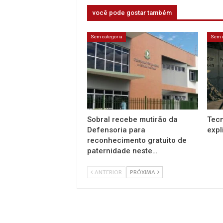
você pode gostar também
Sem categoria
Sem c
Sobral recebe mutirão da
Tecn
Defensoria para
expl
reconhecimento gratuito de
paternidade neste…
ANTERIOR
PRÓXIMA