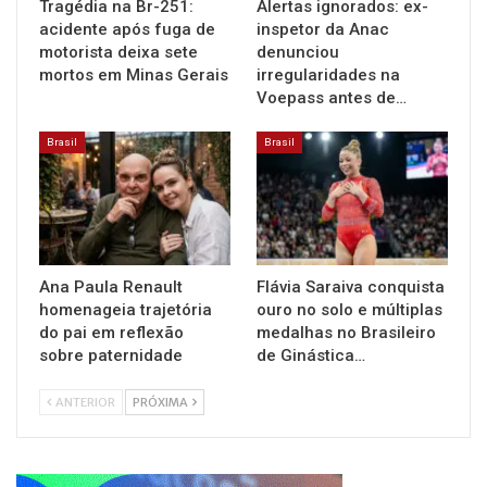
Tragédia na Br-251:
Alertas ignorados: ex-
acidente após fuga de
inspetor da Anac
motorista deixa sete
denunciou
mortos em Minas Gerais
irregularidades na
Voepass antes de…
Brasil
Brasil
Ana Paula Renault
Flávia Saraiva conquista
homenageia trajetória
ouro no solo e múltiplas
do pai em reflexão
medalhas no Brasileiro
sobre paternidade
de Ginástica…
ANTERIOR
PRÓXIMA