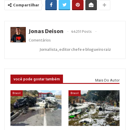
Compartilhar
Jonas Deison
44251 Posts
Comentários
Jornalista, editor chefe e blogueiro raiz
você pode gostar também
Mais Do Autor
Brasil
Brasil