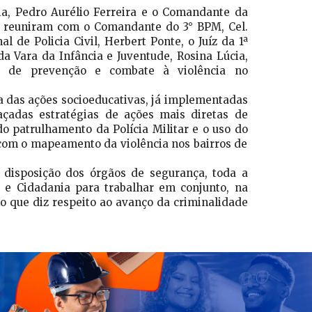
ia, Pedro Aurélio Ferreira e o Comandante da
e reuniram com o Comandante do 3° BPM, Cel.
l de Policia Civil, Herbert Ponte, o Juíz da 1ª
a Vara da Infância e Juventude, Rosina Lúcia,
as de prevenção e combate à violência no
a das ações socioeducativas, já implementadas
raçadas estratégias de ações mais diretas de
do patrulhamento da Polícia Militar e o uso do
l, com o mapeamento da violência nos bairros de
à disposição dos órgãos de segurança, toda a
a e Cidadania para trabalhar em conjunto, na
o que diz respeito ao avanço da criminalidade