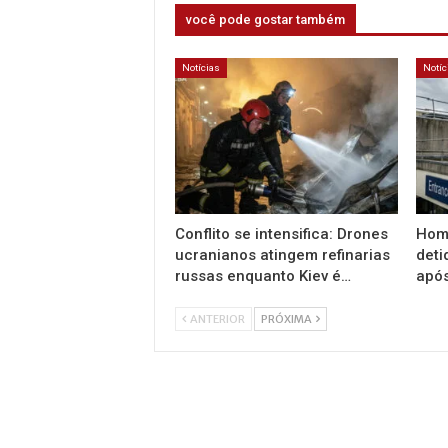
você pode gostar também
Notícias
Notíc
Conflito se intensifica: Drones
Home
ucranianos atingem refinarias
deti
russas enquanto Kiev é…
apó
ANTERIOR
PRÓXIMA