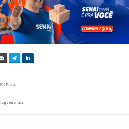
202 Posts
blogueiro raiz