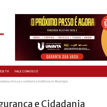
EB TV
FALE CONOSCO
adania reforça o combate à violência no Município
egurança e Cidadania