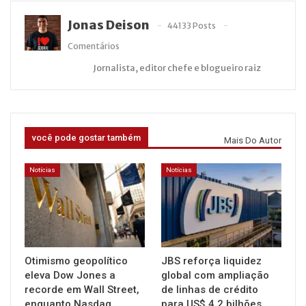
Jonas Deison
44133 Posts
Comentários
Jornalista, editor chefe e blogueiro raiz
você pode gostar também
Mais Do Autor
Notícias
Notícias
Otimismo geopolítico
JBS reforça liquidez
eleva Dow Jones a
global com ampliação
recorde em Wall Street,
de linhas de crédito
enquanto Nasdaq
para US$ 4,2 bilhões