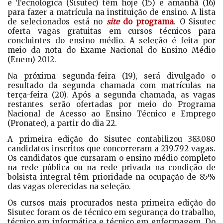
e Tecnológica (Sisutec) têm hoje (15) e amanhã (16)
para fazer a matrícula na instituição de ensino. A lista
de selecionados está no
site
do programa
. O Sisutec
oferta vagas gratuitas em cursos técnicos para
concluintes do ensino médio. A seleção é feita por
meio da nota do Exame Nacional do Ensino Médio
(Enem) 2012.
Na próxima segunda-feira (19), será divulgado o
resultado da segunda chamada com matrículas na
terça-feira (20). Após a segunda chamada, as vagas
restantes serão ofertadas por meio do Programa
Nacional de Acesso ao Ensino Técnico e Emprego
(Pronatec), a partir do dia 22.
A primeira edição do Sisutec contabilizou 383.080
candidatos inscritos que concorreram a 239.792 vagas.
Os candidatos que cursaram o ensino médio completo
na rede pública ou na rede privada na condição de
bolsista integral têm prioridade na ocupação de 85%
das vagas oferecidas na seleção.
Os cursos mais procurados nesta primeira edição do
Sisutec foram os de técnico em segurança do trabalho,
técnico em informática e técnico em enfermagem. Do