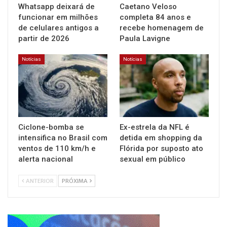
Whatsapp deixará de
Caetano Veloso
funcionar em milhões
completa 84 anos e
de celulares antigos a
recebe homenagem de
partir de 2026
Paula Lavigne
Notícias
Notícias
Ciclone-bomba se
Ex-estrela da NFL é
intensifica no Brasil com
detida em shopping da
ventos de 110 km/h e
Flórida por suposto ato
alerta nacional
sexual em público
ANTERIOR
PRÓXIMA