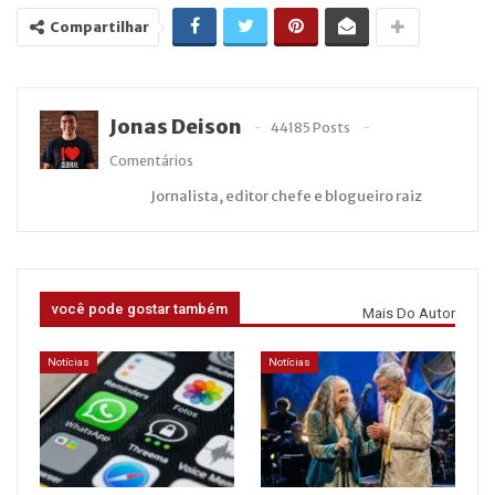
Compartilhar
Jonas Deison
44185 Posts
Comentários
Jornalista, editor chefe e blogueiro raiz
você pode gostar também
Mais Do Autor
Notícias
Notícias