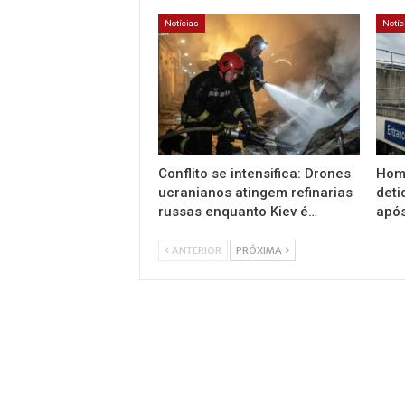
Notícias
Notíc
Conflito se intensifica: Drones
Home
ucranianos atingem refinarias
deti
russas enquanto Kiev é…
apó
ANTERIOR
PRÓXIMA