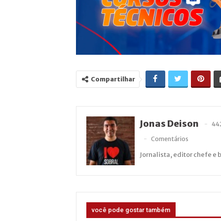
Compartilhar
Jonas Deison
44
Comentários
Jornalista, editor chefe e 
você pode gostar também