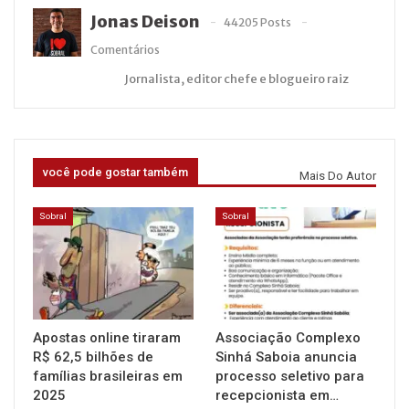
Jonas Deison
44205 Posts
Comentários
Jornalista, editor chefe e blogueiro raiz
você pode gostar também
Mais Do Autor
Sobral
Sobral
Apostas online tiraram
Associação Complexo
R$ 62,5 bilhões de
Sinhá Saboia anuncia
famílias brasileiras em
processo seletivo para
2025
recepcionista em…