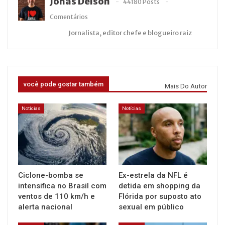
Jonas Deison
44180 Posts
Comentários
Jornalista, editor chefe e blogueiro raiz
você pode gostar também
Mais Do Autor
Notícias
Notícias
Ciclone-bomba se
Ex-estrela da NFL é
intensifica no Brasil com
detida em shopping da
ventos de 110 km/h e
Flórida por suposto ato
alerta nacional
sexual em público